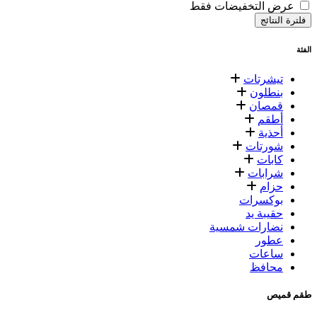
عرض التخفيضات فقط
فلترة النتائج
الفئة
تيشرتات
بنطلون
قمصان
أطقم
أحذية
شورتات
كابات
شرابات
حزام
بوكسرات
حقيبة يد
نضارات شمسية
عطور
ساعات
محافظ
طقم قميص