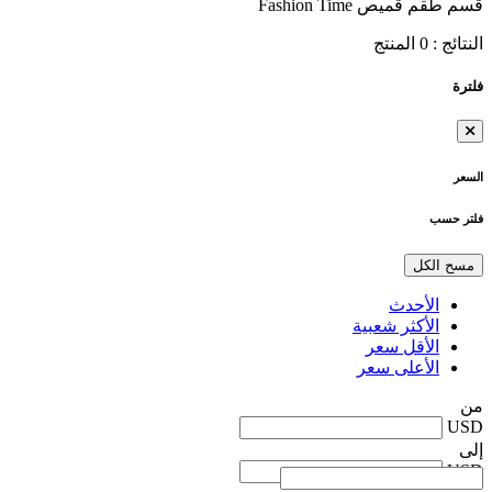
قسم طقم قميص Fashion Time
النتائج :
0
المنتج
فلترة
السعر
فلتر حسب
مسح الكل
الأحدث
الأكثر شعبية
الأقل سعر
الأعلى سعر
من
USD
إلى
USD