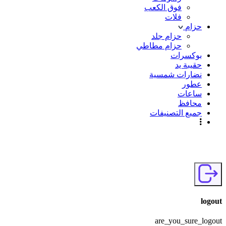
فوق الكعب
فلات
حزام
حزام جلد
حزام مطاطي
بوكسرات
حقيبة يد
نضارات شمسية
عطور
ساعات
محافظ
جميع التصنيفات
logout
are_you_sure_logout