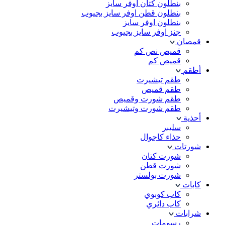
بنطلون كتان اوفر سايز
بنطلون قطن اوفر سايز بجيوب
بنطلون اوفر سايز
جنز اوفر سايز بجيوب
قمصان
قميص نص كم
قميص كم
أطقم
طقم تيشيرت
طقم قميص
طقم شورت وقميص
طقم شورت وتيشيرت
أحذية
سليبر
حذاء كاجوال
شورتات
شورت كتان
شورت قطن
شورت بولستر
كابات
كاب كوبوي
كاب دائري
شرابات
رسومات