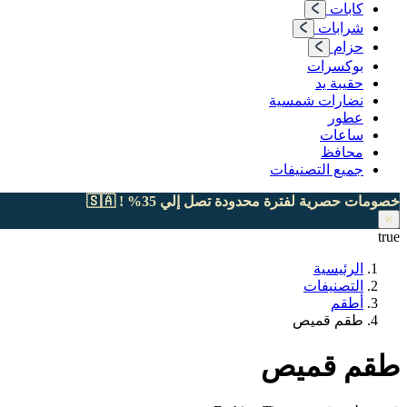
كابات
شرابات
حزام
بوكسرات
حقيبة يد
نضارات شمسية
عطور
ساعات
محافظ
جميع التصنيفات
خصومات حصرية لفترة محدودة تصل إلي 35% ! 🇸🇦
true
الرئيسية
التصنيفات
أطقم
طقم قميص
طقم قميص