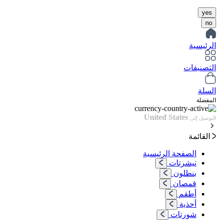
yes
no
الرئيسية
التصنيفات
السلة
المفضلة
United States
التوصيل إلى
القائمة
الصفحة الرئيسية
تيشرتات
بنطلون
قمصان
أطقم
أحذية
شورتات