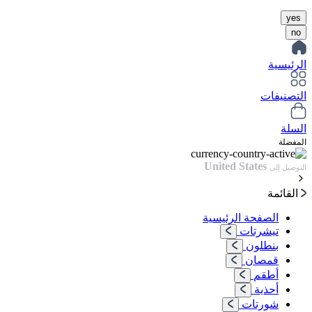
yes
no
الرئيسية
التصنيفات
السلة
المفضلة
United States
التوصيل إلى
القائمة
الصفحة الرئيسية
تيشرتات
بنطلون
قمصان
أطقم
أحذية
شورتات