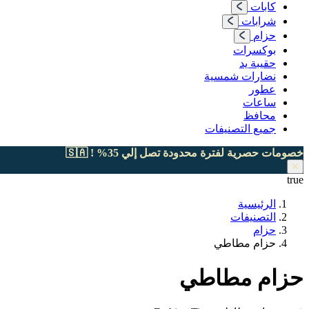
كابات
شرابات
حزام
بوكسرات
حقيبة يد
نضارات شمسية
عطور
ساعات
محافظ
جميع التصنيفات
خصومات حصرية لفترة محدودة تصل إلي 35% ! 🇸🇦
true
الرئيسية
التصنيفات
حزام
حزام مطاطي
حزام مطاطي