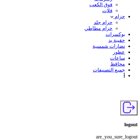
فوق الكعب
فلات
حزام
حزام جلد
حزام مطاطي
بوكسرات
حقيبة يد
نضارات شمسية
عطور
ساعات
محافظ
جميع التصنيفات
logout
are_you_sure_logout