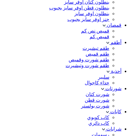
بنطلون كتان اوفر سايز
بنطلون قطن اوفر سايز بجيوب
بنطلون اوفر سايز
جنز اوفر سايز بجيوب
قمصان
قميص نص كم
قميص كم
أطقم
طقم تيشيرت
طقم قميص
طقم شورت وقميص
طقم شورت وتيشيرت
أحذية
سليبر
حذاء كاجوال
شورتات
شورت كتان
شورت قطن
شورت بولستر
كابات
كاب كوبوي
كاب دائري
شرابات
رسومات