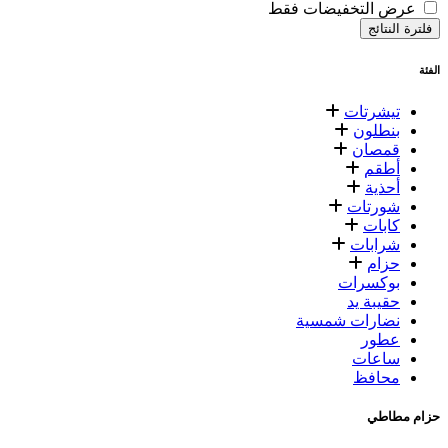
عرض التخفيضات فقط
فلترة النتائج
الفئة
تيشرتات
بنطلون
قمصان
أطقم
أحذية
شورتات
كابات
شرابات
حزام
بوكسرات
حقيبة يد
نضارات شمسية
عطور
ساعات
محافظ
حزام مطاطي